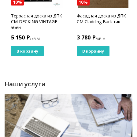
10%
10%
Террасная доска из ДПК
Фасадная доска из ДПК
CM DECKING VINTAGE
CM Cladding Bark тик
эбен
5 150 Р
3 780 Р
/кв.м
/кв.м
В корзину
В корзину
Наши услуги