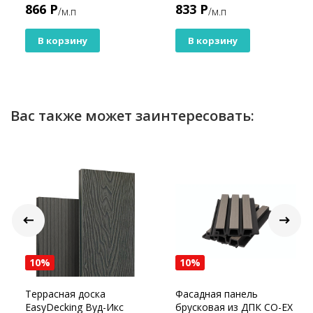
866 Р
833 Р
/м.п
/м.п
В корзину
В корзину
Вас также может заинтересовать:
10%
10%
Террасная доска
Фасадная панель
EasyDecking Вуд-Икс
брусковая из ДПК CO-EX