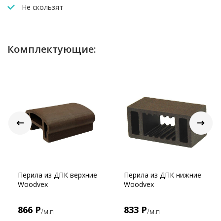
Не скользят
Комплектующие:
Перила из ДПК верхние
Перила из ДПК нижние
Woodvex
Woodvex
866 Р
833 Р
/м.п
/м.п