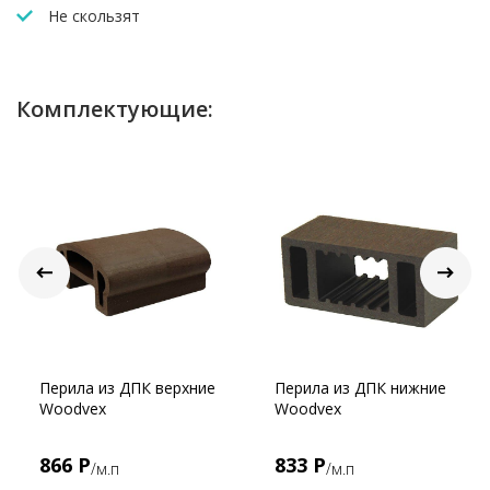
Не скользят
Комплектующие:
Перила из ДПК верхние
Перила из ДПК нижние
Woodvex
Woodvex
866 Р
833 Р
/м.п
/м.п