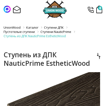
0
UnionWood
Каталог
Ступени ДПК
Пустотелые ступени
Ступени NauticPrime
Ступень из ДПК NauticPrime EstheticWood
Ступень из ДПК
NauticPrime EstheticWood