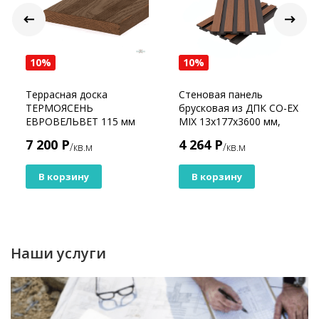
10%
10%
Террасная доска
Стеновая панель
ТЕРМОЯСЕНЬ
брусковая из ДПК CO-EX
ЕВРОВЕЛЬВЕТ 115 мм
MIX 13х177х3600 мм,
Sand Mix
7 200 Р
4 264 Р
/кв.м
/кв.м
В корзину
В корзину
Наши услуги