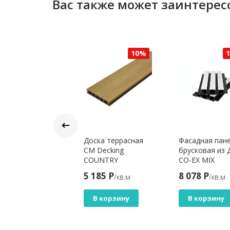
Вас также может заинтерес
10%
10%
иверсальная
Доска террасная
Фасадная пан
ска из ДПК
CM Decking
брусковая из 
LIVAN
COUNTRY
CO-EX MIX
х140х3000 мм
3000x148x25 мм,
33х165х3600 м
6 Р
5 185 Р
8 078 Р
/м.п
/кв.м
/кв.м
сочная
OREGON
White
В корзину
В корзину
В корзину