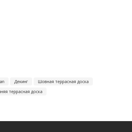
van
Декинг
Шовная террасная доска
няя террасная доска