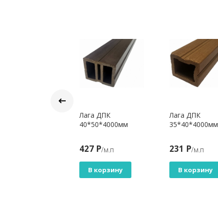
глушка для
Лага ДПК
Лага ДПК
ррасной доски
40*50*4000мм
35*40*4000мм
ivan (20х140мм)
NPASAR темно-
3 Р
427 Р
231 Р
/кв.м
/м.п
/м.п
ричневый
В корзину
В корзину
В корзину