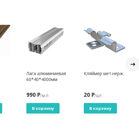
Лага алюминиевая
Кляймер мет.нерж.
60*40*4000мм
990 Р
20 Р
/м.п
/шт.
В корзину
В корзину