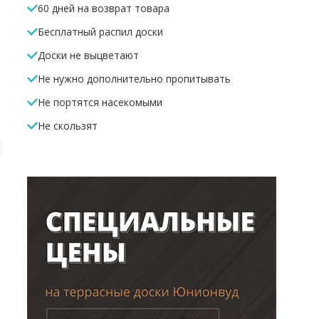
60 дней на возврат товара
Бесплатный распил доски
Доски не выцветают
Не нужно дополнительно пропитывать
Не портятся насекомыми
Не скользят
Начальный
Пластиковый
Алюминие
кляймер мет.нерж.
кляймер
48*33*40
20 Р
5 Р
570 Р
/шт.
/шт.
/м.п
В корзину
В корзину
В корз