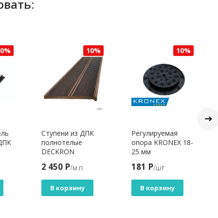
овать:
10%
10%
10%
ель
Ступени из ДПК
Регулируемая
ДПК
полнотелые
опора KRONEX 18-
DECKRON
25 мм
м,
КОРИЧНЕВЫЙ
2 450 Р
181 Р
/м.п
/шт
В корзину
В корзину