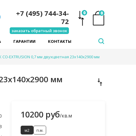
+7 (495) 744-34-
0
0
72
заказать обратный звонок
А
ГАРАНТИИ
КОНТАКТЫ
К CO-EXTRUSION 0,7 мм двухцветная 23х140х2900 мм
 23х140х2900 мм
10200 руб
/кв.м
0
3
м2
п.м.