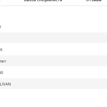
0
К
 лет
00
LIVAN