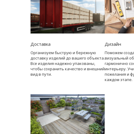
Доставка
Дизайн
Организуем быструю и бережную
Поможем созд
доставку изделий до вашего объекта.
визуальный об
Все изделия надежно упакованы,
гармонично со
чтобы сохранить качество и внешний
интерьеру. Уч
вид в пути.
пожелания и ф
каждом этапе.