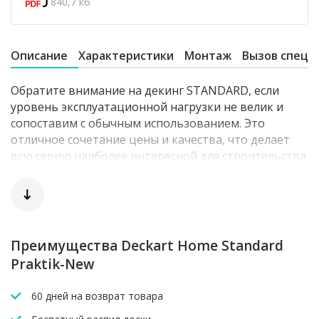
840,7 кб
Описание
Характеристики
Монтаж
Вызов специ
Обратите внимание на декинг STANDARD, если
уровень эксплуатационной нагрузки не велик и
сопоставим с обычным использованием. Это
отличное сочетание цены и качества, что делает
всю серию наиболее интересной для строительства
в частных домах, для обустройства террас, беседок,
балконов и прочих объектов.
Преимущества Deckart Home Standard
Praktik-New
60 дней на возврат товара