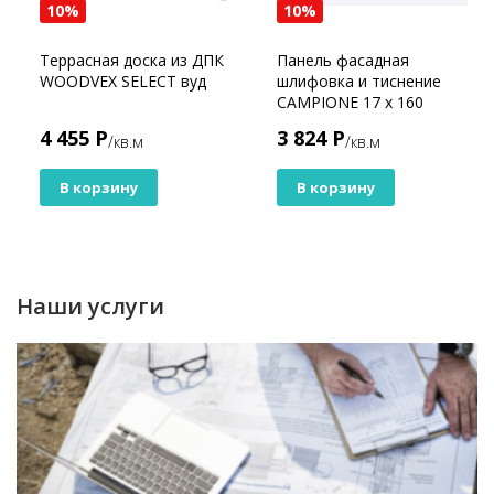
10%
10%
Террасная доска из ДПК
Панель фасадная
WOODVEX SELECT вуд
шлифовка и тиснение
CAMPIONE 17 х 160
Песочный
4 455 Р
3 824 Р
/кв.м
/кв.м
В корзину
В корзину
Наши услуги