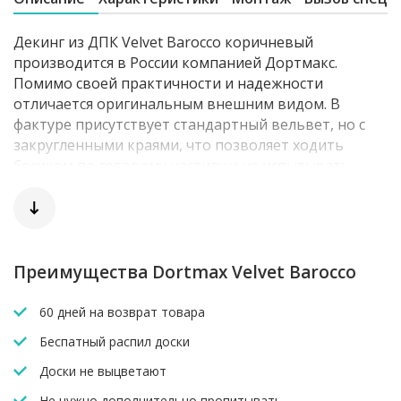
Декинг из ДПК Velvet Barocco коричневый
производится в России компанией Дортмакс.
Помимо своей практичности и надежности
отличается оригинальным внешним видом. В
фактуре присутствует стандартный вельвет, но с
закругленными краями, что позволяет ходить
босиком по готовому настилу и не испытывать
дискомфорта.
Террасная доска Dortmax Barocco рекомендована
для обустройства зон с низкой и средней
проходимостью. Среди них частные террасы,
Преимущества Dortmax Velvet Barocco
веранды, балконы, садовые дорожки, зона барбекю,
а также коммерческие объекты.
60 дней на возврат товара
Беспатный распил доски
Характеристики
Зазор между досками 2-3 мм.
Доски не выцветают
Поверхность вельвет с закругленными краями.
Не нужно дополнительно пропитывать