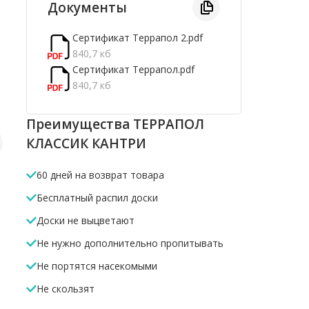
Документы
Сертификат Террапол 2.pdf
840,7 кб
Сертификат Террапол.pdf
840,7 кб
Преимущества ТЕРРАПОЛ
КЛАССИК КАНТРИ
Лага алюминиевая
Композитная лага
Лага мон
60 дней на возврат товара
45*40*4000мм
40*50*4000мм
Бесплатный распил доски
666 Р
220 Р
296 Р
/м.п
/м.п
/м.п
Доски не выцветают
В корзину
В корзину
В корз
Не нужно дополнительно пропитывать
Не портятся насекомыми
Не скользят