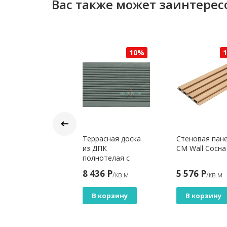
Вас также может заинтерес
10%
10%
борная доска
Террасная доска
Стеновая пан
РРАПОЛ 3D
из ДПК
CM Wall Сосна
рное дерево
полнотелая с
01
пазом ТЕРРАПОЛ
7 Р
8 436 Р
5 576 Р
/м.п
/кв.м
/кв.м
КЛАССИК ПАЛУБА
Анис
В корзину
В корзину
В корзину