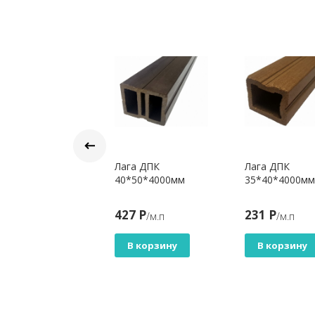
га алюминиевая
Лага ДПК
Лага ДПК
ST Slim
40*50*4000мм
35*40*4000мм
*20*4000 мм
2 Р
427 Р
231 Р
/м.п
/м.п
/м.п
В корзину
В корзину
В корзину