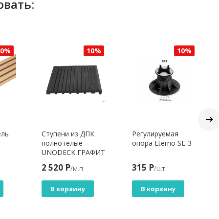
овать:
10%
10%
10%
ель
Ступени из ДПК
Регулируемая
полнотелые
опора Eterno SE-3
UNODECK ГРАФИТ
2 520 Р
315 Р
/м.п
/шт.
В корзину
В корзину