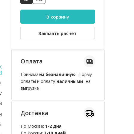
В корзину
Заказать расчет
Оплата
К
И
Принимаем
безналичную
форму
оплаты и оплату
наличными
на
т
выгрузке
7
4
Доставка
н
т
По Москве:
1-2 дня
По России:
3-10 дней