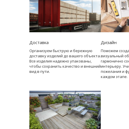
Доставка
Дизайн
Организуем быструю и бережную
Поможем созд
доставку изделий до вашего объекта.
визуальный об
Все изделия надежно упакованы,
гармонично со
чтобы сохранить качество и внешний
интерьеру. Уч
вид в пути.
пожелания и ф
каждом этапе.