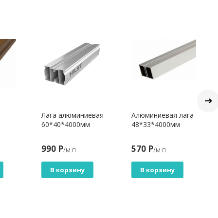
Лага алюминиевая
Алюминиевая лага
60*40*4000мм
48*33*4000мм
990 Р
570 Р
/м.п
/м.п
В корзину
В корзину