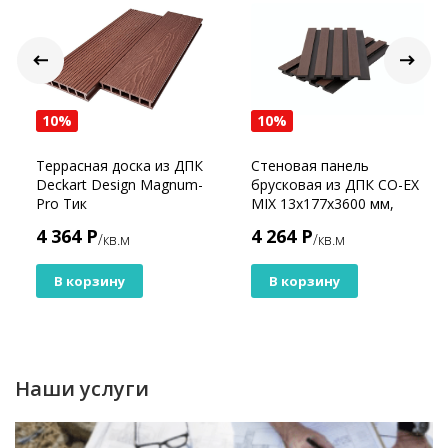
10%
10%
Террасная доска из ДПК
Стеновая панель
Deckart Design Magnum-
брусковая из ДПК CO-EX
Pro Тик
MIX 13х177х3600 мм,
Chocolate mix
4 364 Р
4 264 Р
/кв.м
/кв.м
В корзину
В корзину
Наши услуги