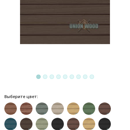
1
2
3
4
5
6
7
8
9
Выберите цвет: