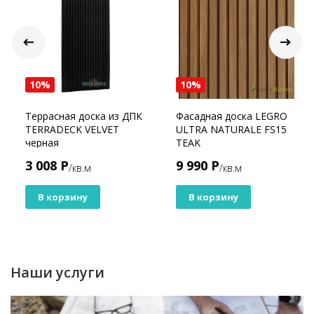
10%
10%
Террасная доска из ДПК
Фасадная доска LEGRO
TERRADECK VELVET
ULTRA NATURALE FS15
черная
TEAK
3 008 Р
9 990 Р
/кв.м
/кв.м
В корзину
В корзину
Наши услуги