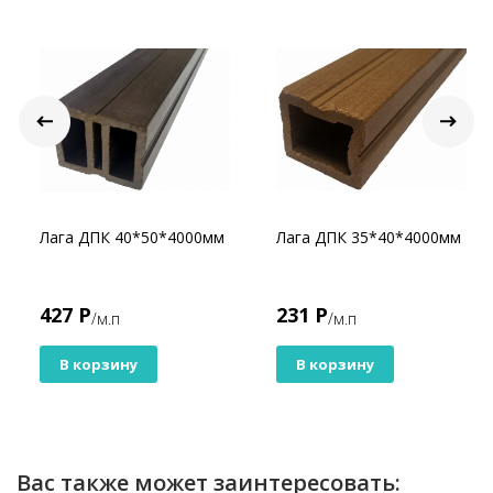
почту
info@unionwood.ru
Юнионвуд - построит тут как тут!
Лага ДПК 40*50*4000мм
Лага ДПК 35*40*4000мм
427 Р
231 Р
/м.п
/м.п
В корзину
В корзину
Вас также может заинтересовать: