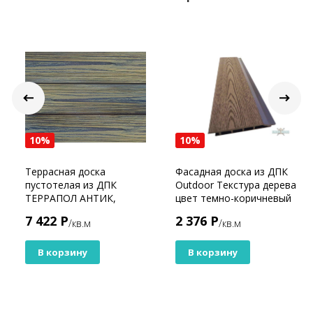
10%
10%
Террасная доска
Фасадная доска из ДПК
пустотелая из ДПК
Outdoor Текстура дерева
ТЕРРАПОЛ АНТИК,
цвет темно-коричневый
Гефест
7 422 Р
2 376 Р
/кв.м
/кв.м
В корзину
В корзину