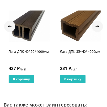
Юнионвуд - построит тут как тут!
Лага ДПК 40*50*4000мм
Лага ДПК 35*40*4000мм
427 Р
231 Р
/м.п
/м.п
В корзину
В корзину
Вас также может заинтересовать: