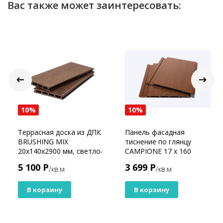
Вас также может заинтересовать:
10%
10%
Террасная доска из ДПК
Панель фасадная
BRUSHING MIX
тиснение по глянцу
20х140х2900 мм, светло-
CAMPIONE 17 х 160
коричневый brash
Бронза
5 100 Р
3 699 Р
/кв.м
/кв.м
В корзину
В корзину