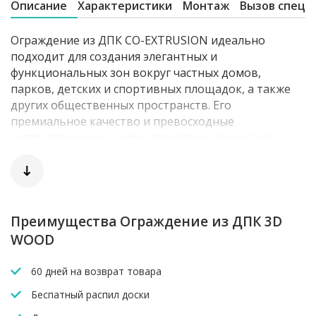
Описание
Характеристики
Монтаж
Вызов специ
Ограждение из ДПК CO-EXTRUSION идеально
подходит для создания элегантных и
функциональных зон вокруг частных домов,
парков, детских и спортивных площадок, а также
других общественных пространств. Его
премиальное качество и превосходные
эксплуатационные характеристики делают его
выбором номер один для тех, кто ценит
долговечность и безупречный внешний вид.
Ограждение из ДПК CO-EXTRUSION от POLIVAN
GROUP воплощает в себе лучшие качества
современных строительных материалов:
Преимущества Ограждение из ДПК 3D
долговечность, устойчивость к внешним
WOOD
воздействиям и эстетическую привлекательность.
Благодаря применению технологии CO-EXTRUSION,
60 дней на возврат товара
данное ограждение становится надежной защитой
Беспатный распил доски
для вашего дома или объекта, сохраняя свои