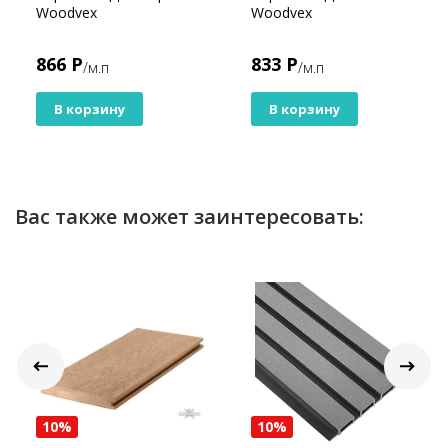
Woodvex
Woodvex
866 Р
833 Р
/м.п
/м.п
В корзину
В корзину
Вас также может заинтересовать:
10%
10%