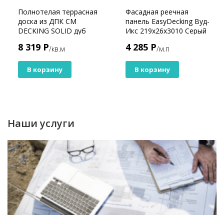
Полнотелая террасная
Фасадная реечная
доска из ДПК CM
панель EasyDecking Вуд-
DECKING SOLID дуб
Икс 219х26х3010 Серый
Шлифованная
8 319 Р
4 285 Р
/кв.м
/м.п
В корзину
В корзину
Наши услуги