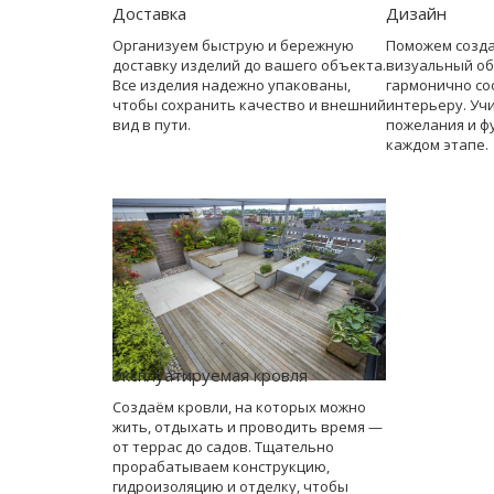
Доставка
Дизайн
Организуем быструю и бережную
Поможем созд
доставку изделий до вашего объекта.
визуальный об
Все изделия надежно упакованы,
гармонично со
чтобы сохранить качество и внешний
интерьеру. Уч
вид в пути.
пожелания и ф
каждом этапе.
Эксплуатируемая кровля
Создаём кровли, на которых можно
жить, отдыхать и проводить время —
от террас до садов. Тщательно
прорабатываем конструкцию,
гидроизоляцию и отделку, чтобы