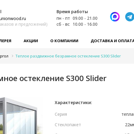
l
Время работы
пн - пт
09.00 - 21.00
unionwood.ru
заказов и предложений)
сб - вс
10.00 - 16.00
ЛЕРЕЯ
АКЦИИ
О КОМПАНИИ
ДОСТАВКА И ОПЛАТ
ргол
Теплое раздвижное безрамное остекление S300 Slider
ное остекление S300 Slider
Характеристики:
Серия
тепла
Стеклопакет
22м