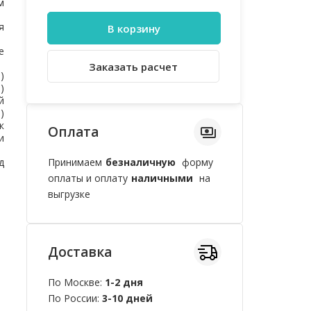
м
я
В корзину
е
Заказать расчет
)
)
й
)
к
Оплата
и
д
Принимаем
безналичную
форму
оплаты и оплату
наличными
на
выгрузке
Доставка
По Москве:
1-2 дня
По России:
3-10 дней