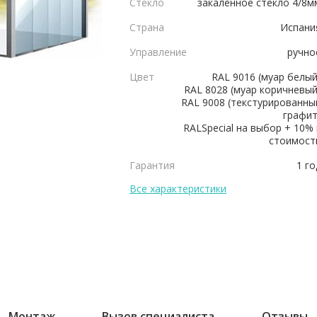
Стекло
закаленное стекло 4/8м
Страна
Испани
Управление
ручно
Цвет
RAL 9016 (муар белый
RAL 8028 (муар коричневый
RAL 9008 (текстурированны
графит
RALSpecial на выбор + 10% 
стоимост
Гарантия
1 го
Все характеристики
Монтаж
Вызов специалиста
Отзывы