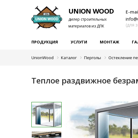
UNION WOOD
E-mai
info@
дилер строительных
(для 
материалов из ДПК
ПРОДУКЦИЯ
УСЛУГИ
МОНТАЖ
ГА
UnionWood
Каталог
Перголы
Остекление пе
Теплое раздвижное безрам