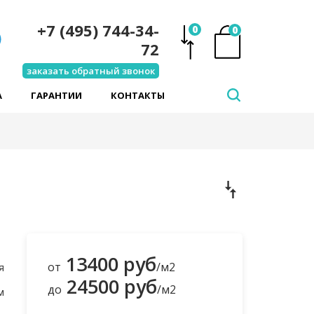
+7 (495) 744-34-
0
0
72
заказать обратный звонок
А
ГАРАНТИИ
КОНТАКТЫ
13400 руб
от
/м2
я
24500 руб
до
/м2
м