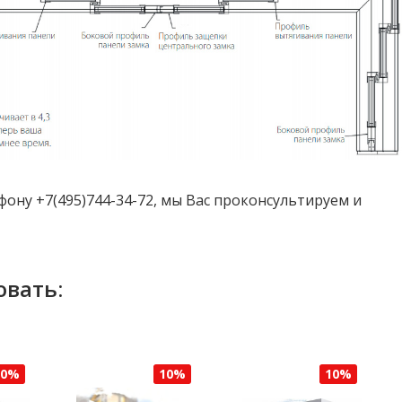
ну +7(495)744-34-72, мы Вас проконсультируем и
овать:
10%
10%
10%