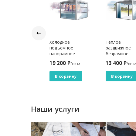
плое подъемное
Холодное
Теплое
норамное
подъемное
раздвижное
текление W500
панорамное
безрамное
llotine
остекление W100
остекление S3
 400 Р
19 200 Р
13 400 Р
/кв.м
/кв.м
/кв.
Guillotine
Slider
В корзину
В корзину
В корзину
Наши услуги