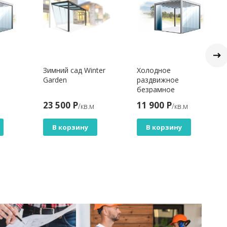
Зимний сад Winter
Холодное
Garden
раздвижное
безрамное
00
остекление S100
23 500 Р
11 900 Р
м
/кв.м
/кв.м
Slider
В корзину
В корзину