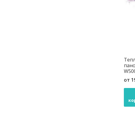
Теп
пано
W500
от
1
ко