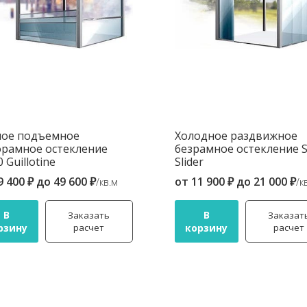
лое подъемное
Холодное раздвижное
рамное остекление
безрамное остекление 
 Guillotine
Slider
9 400 ₽
до
49 600 ₽
от
11 900 ₽
до
21 000 ₽
/кв.м
/к
В
В
Заказать
Заказат
рзину
расчет
корзину
расчет