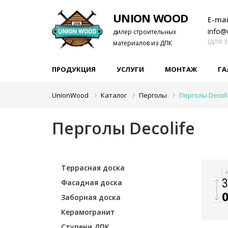
UNION WOOD
E-mai
info@
дилер строительных
(для 
материалов из ДПК
ПРОДУКЦИЯ
УСЛУГИ
МОНТАЖ
ГА
UnionWood
Каталог
Перголы
Перголы Decoli
Перголы Decolife
Террасная доска
Фасадная доска
Заборная доска
Керамогранит
Ступени ДПК