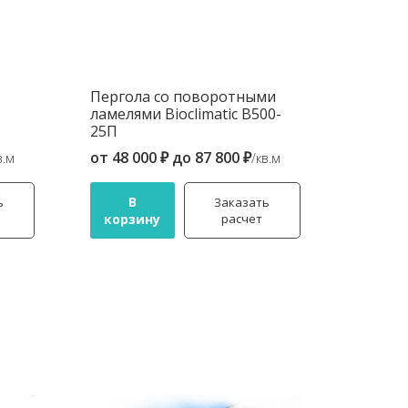
Пергола со поворотными
ламелями Bioclimatic B500-
25П
от
48 000 ₽
до
87 800 ₽
в.м
/кв.м
В
ь
Заказать
корзину
расчет