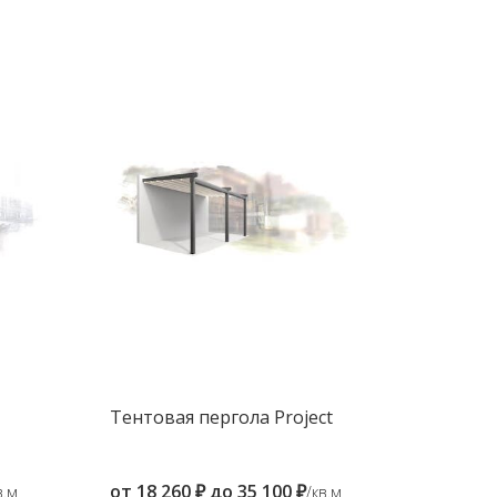
Тентовая пергола Project
от
18 260 ₽
до
35 100 ₽
в.м
/кв.м