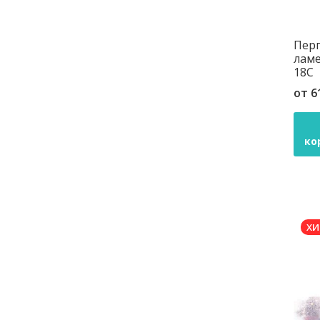
Перг
ламе
18C
от
6
ко
ХИ