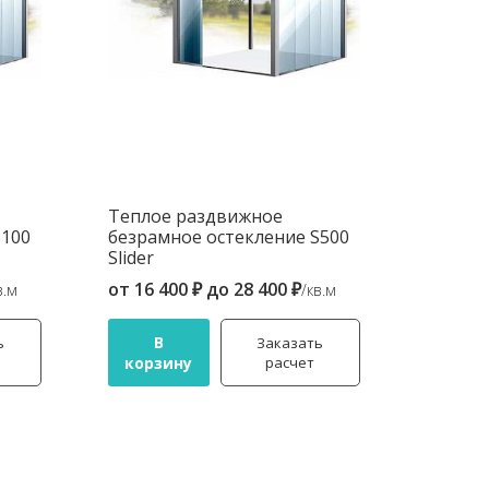
Теплое раздвижное
S100
безрамное остекление S500
Slider
от
16 400 ₽
до
28 400 ₽
в.м
/кв.м
В
ь
Заказать
корзину
расчет