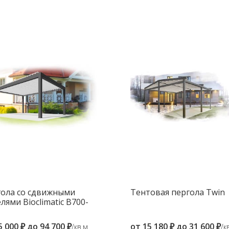
ола со сдвижными
Тентовая пергола Twin
лями Bioclimatic B700-
5 000 ₽
до
94 700 ₽
от
15 180 ₽
до
31 600 ₽
/кв.м
/к