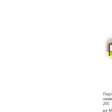
Перг
ламе
20C
от
5