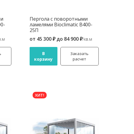
ми
Пергола с поворотными
00-
ламелями Bioclimatic B400-
25П
от
45 300 ₽
до
84 900 ₽
в.м
/кв.м
В
ь
Заказать
корзину
расчет
ХИТ!