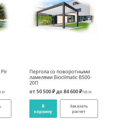
 Pir
Пергола со поворотными
ламелями Bioclimatic B500-
20П
от
50 500 ₽
до
84 600 ₽
в.м
/кв.м
В
ь
Заказать
корзину
расчет