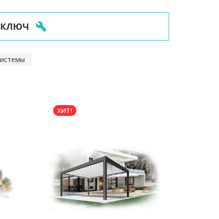
 КЛЮЧ
системы
ХИТ!