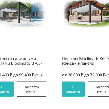
ола со сдвижными
Пергола Bioclimatic B600
лями Bioclimatic B700-
(сэндвич-панели)
1 400 ₽
до
99 400 ₽
от
28 800 ₽
до
72 800 ₽
/кв.м
/к
В
В
Заказать
Заказат
рзину
расчет
корзину
расчет