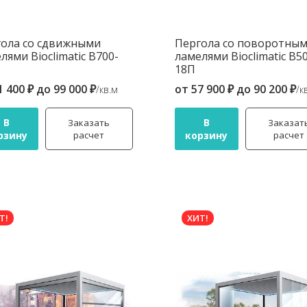
ола со сдвижными
Пергола со поворотны
лями Bioclimatic B700-
ламелями Bioclimatic B5
18П
1 400 ₽
до
99 000 ₽
от
57 900 ₽
до
90 200 ₽
/кв.м
/к
В
В
Заказать
Заказат
рзину
расчет
корзину
расчет
Т!
ХИТ!