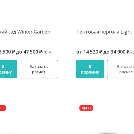
ий сад Winter Garden
Тентовая пергола Light
3 500 ₽
до
47 500 ₽
от
14 520 ₽
до
34 900 ₽
/кв.м
/к
В
В
Заказать
Заказат
рзину
расчет
корзину
расчет
Т!
ХИТ!