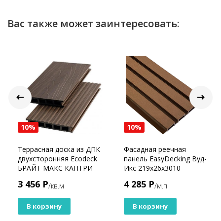
Вас также может заинтересовать:
10%
10%
Террасная доска из ДПК
Фасадная реечная
двухсторонняя Ecodeck
панель EasyDecking Вуд-
БРАЙТ МАКС КАНТРИ
Икс 219х26х3010
3D ШОКОЛАД
Коричневый
3 456 Р
4 285 Р
/кв.м
/м.п
Шлифованная
В корзину
В корзину