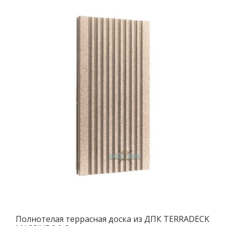
Полнотелая террасная доска из ДПК TERRADECK