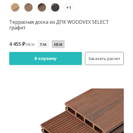
+1
Террасная доска из ДПК WOODVEX SELECT
графит
4 455 ₽
/кв.м
п.м.
кв.м
В корзину
Заказать расчет