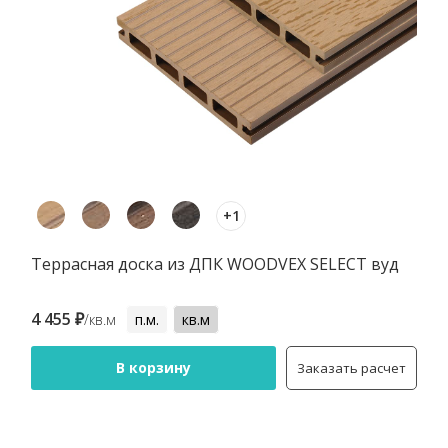
+1
Террасная доска из ДПК WOODVEX SELECT вуд
4 455 ₽
/кв.м
п.м.
кв.м
В корзину
Заказать расчет