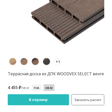
+1
Террасная доска из ДПК WOODVEX SELECT венге
4 455 ₽
/кв.м
п.м.
кв.м
В корзину
Заказать расчет