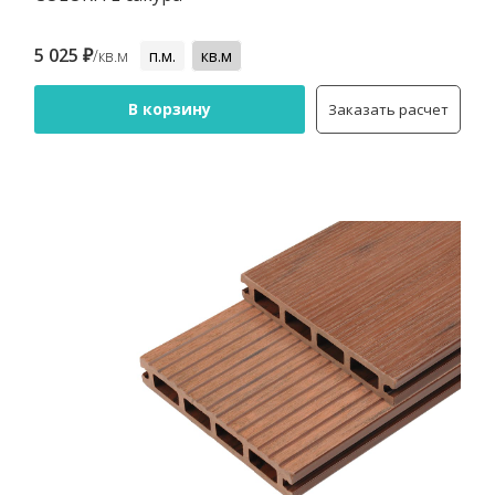
5 025 ₽
/кв.м
п.м.
кв.м
В корзину
Заказать расчет