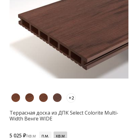
+2
Террасная доска из ДПК Select Colorite Multi-
Width Венге WIDE
5 025 ₽
/кв.м
п.м.
кв.м