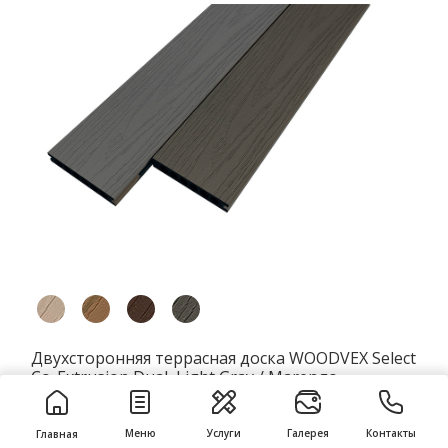
Двухсторонняя террасная доска WOODVEX Select
Co-Extrusion Dual, Light Gray / Marengo
6 790 ₽
/кв.м
п.м.
кв.м
Меню
Услуги
Галерея
Контакты
Главная