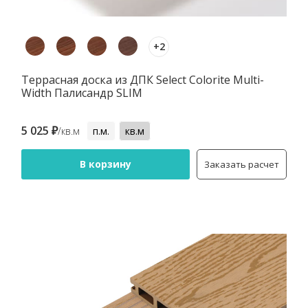
+2
Террасная доска из ДПК Select Colorite Multi-
Width Палисандр SLIM
5 025 ₽
/кв.м
п.м.
кв.м
В корзину
Заказать расчет