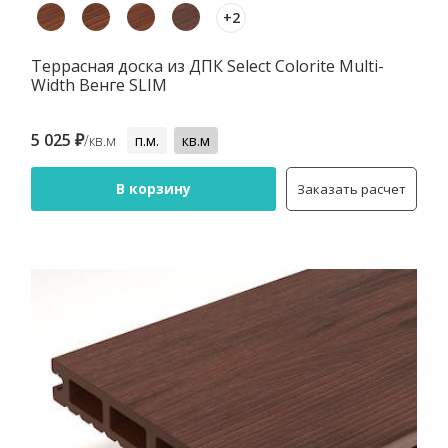
+2
Террасная доска из ДПК Select Colorite Multi-
Width Венге SLIM
5 025 ₽
/кв.м
п.м.
кв.м
В корзину
Заказать расчет