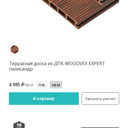
Террасная доска из ДПК WOODVEX EXPERT
палисандр
4 985 ₽
/кв.м
п.м.
кв.м
В корзину
Заказать расчет