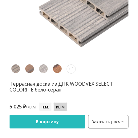
+1
Террасная доска из ДПК WOODVEX SELECT
COLORITE бело-серая
5 025 ₽
/кв.м
п.м.
кв.м
В корзину
Заказать расчет