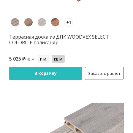
+1
Террасная доска из ДПК WOODVEX SELECT
COLORITE палисандр
5 025 ₽
/кв.м
п.м.
кв.м
В корзину
Заказать расчет