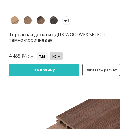
+1
Террасная доска из ДПК WOODVEX SELECT
темно-коричневая
4 455 ₽
/кв.м
п.м.
кв.м
В корзину
Заказать расчет