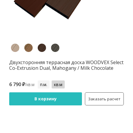
Двухсторонняя террасная доска WOODVEX Select
Co-Extrusion Dual, Mahogany / Milk Chocolate
6 790 ₽
/кв.м
п.м.
кв.м
В корзину
Заказать расчет