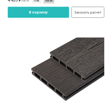
4 455 ₽
/кв.м
п.м.
кв.м
В корзину
Заказать расчет