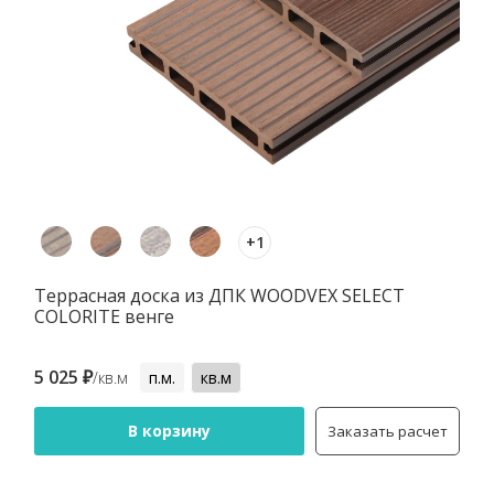
+1
Террасная доска из ДПК WOODVEX SELECT
COLORITE венге
5 025 ₽
/кв.м
п.м.
кв.м
В корзину
Заказать расчет