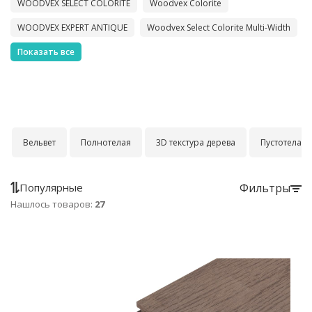
WOODVEX SELECT COLORITE
Woodvex Colorite
WOODVEX EXPERT ANTIQUE
Woodvex Select Colorite Multi-Width
Показать все
Вельвет
Полнотелая
3D текстура дерева
Пустотелая
Популярные
Фильтры
Нашлось товаров:
27