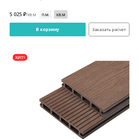
5 025 ₽
/кв.м
п.м.
кв.м
В корзину
Заказать расчет
ХИТ!