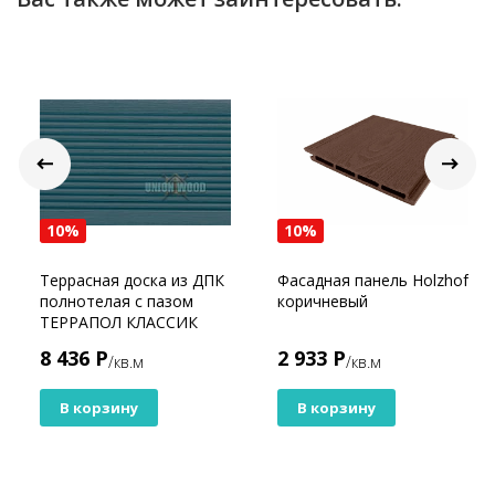
10%
10%
Террасная доска из ДПК
Фасадная панель Holzhof
полнотелая с пазом
коричневый
ТЕРРАПОЛ КЛАССИК
ПАЛУБА Слива
8 436 Р
2 933 Р
/кв.м
/кв.м
В корзину
В корзину