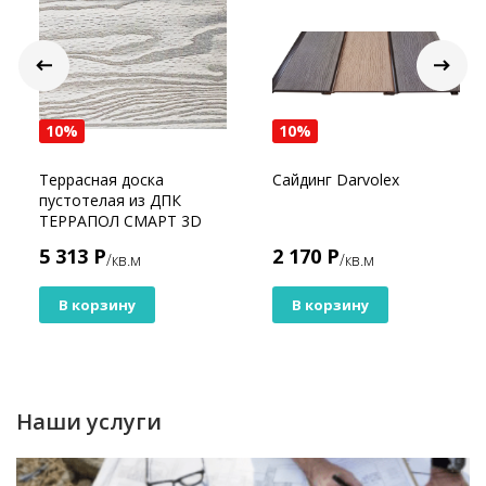
10%
10%
Террасная доска
Сайдинг Darvolex
пустотелая из ДПК
ТЕРРАПОЛ СМАРТ 3D
Дуб белёный
5 313 Р
2 170 Р
/кв.м
/кв.м
В корзину
В корзину
Наши услуги