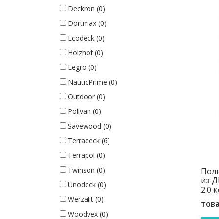
Deckron (0)
Dortmax (0)
Ecodeck (0)
Holzhof (0)
Legro (0)
NauticPrime (0)
Outdoor (0)
Polivan (0)
Savewood (0)
Terradeck (6)
Terrapol (0)
Twinson (0)
Полн
из Д
Unodeck (0)
2.0 
Werzalit (0)
това
Woodvex (0)