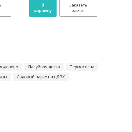
В
ь
Заказать
корзину
расчет
модерево
Палубная доска
Термососна
ницы
Садовый паркет из ДПК