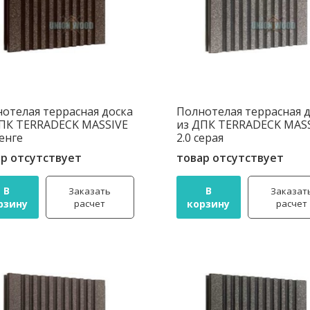
отелая террасная доска
Полнотелая террасная 
ПК TERRADECK MASSIVE
из ДПК TERRADECK MAS
венге
2.0 серая
р отсутствует
товар отсутствует
В
В
Заказать
Заказат
рзину
расчет
корзину
расчет