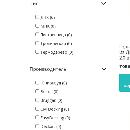
Тип
ДПК (6)
МПК (0)
Лиственница (0)
Тропическая (0)
Полн
из Д
Термодерево (0)
2.0 
това
Производитель
Юнионвуд (0)
ко
Bulros (0)
Bruggan (0)
CM Decking (0)
EasyDecking (0)
Deckart (0)