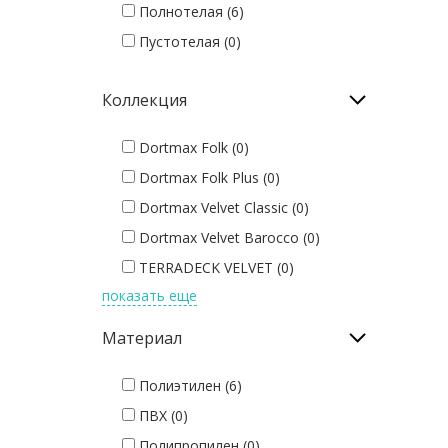
Полнотелая (6)
Пустотелая (0)
Коллекция
Dortmax Folk (0)
Dortmax Folk Plus (0)
Dortmax Velvet Classic (0)
Dortmax Velvet Barocco (0)
TERRADECK VELVET (0)
показать еще
TERRADECK ECO (0)
TWINSON O-TERRACE (0)
Материал
WERZALIT PASEO (0)
Полиэтилен (6)
WERZALIT TERRAZA (0)
ПВХ (0)
SAVEWOOD SW-SALIX (0)
Полипропилен (0)
SAVEWOOD SW-ULMUS (0)