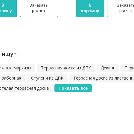
В
В
Заказать
Заказат
рзину
расчет
корзину
расчет
 ищут:
ижные маркизы
Террасная доска из ДПК
Декинг
Тер
а заборная
Ступени из ДПК
Террасная доска из листвен
телая террасная доска
Показать все