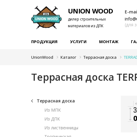
UNION WOOD
E-mai
info@
дилер строительных
(для 
материалов из ДПК
ПРОДУКЦИЯ
УСЛУГИ
МОНТАЖ
ГА
UnionWood
Каталог
Террасная доска
TERRA
Террасная доска TER
Террасная доска
Из МПК
Из ДПК
Из лиственницы
Тропическая