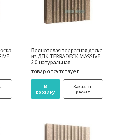
доска
Полнотелая террасная доска
SIVE
из ДПК TERRADECK MASSIVE
2.0 натуральная
товар отсутствует
В
ь
Заказать
корзину
расчет