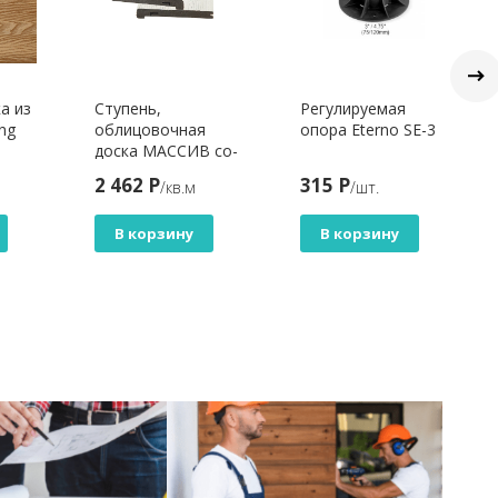
а из
Ступень,
Регулируемая
ng
облицовочная
опора Eterno SE-3
доска МАССИВ co-
extrusion 1.5
2 462 Р
315 Р
/кв.м
/шт.
20х176х5800,
27х176х5800 мм,
В корзину
В корзину
white