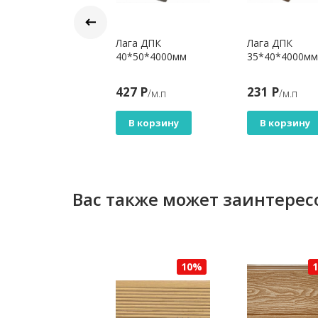
етодиодный
Лага ДПК
Лага ДПК
етильник для
40*50*4000мм
35*40*4000мм
раждений ДПК,
жевый
990 Р
427 Р
231 Р
/шт
/м.п
/м.п
В корзину
В корзину
В корзину
Вас также может заинтерес
10%
10%