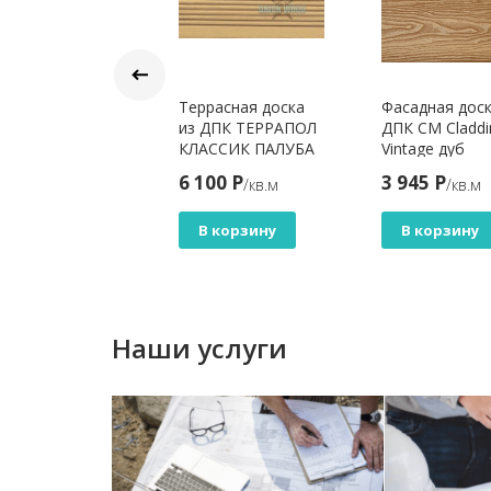
борная доска
Террасная доска
Фасадная доск
РРАПОЛ БРАШ
из ДПК ТЕРРАПОЛ
ДПК CM Claddi
ис 110
КЛАССИК ПАЛУБА
Vintage дуб
дуб севилья
6 Р
6 100 Р
3 945 Р
/м.п
/кв.м
/кв.м
В корзину
В корзину
В корзину
Наши услуги