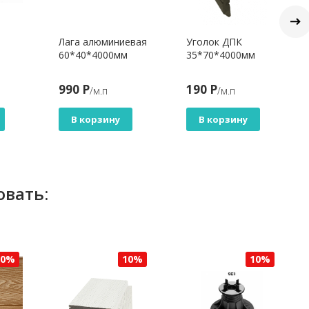
Лага алюминиевая
Уголок ДПК
60*40*4000мм
35*70*4000мм
990 Р
190 Р
/м.п
/м.п
В корзину
В корзину
овать:
10%
10%
10%