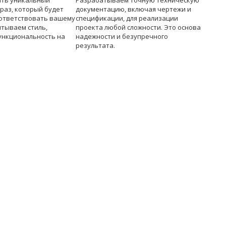
ать уникальный
Разрабатываем точную техническую
раз, который будет
документацию, включая чертежи и
ответствовать вашему
спецификации, для реализации
итываем стиль,
проекта любой сложности. Это основа
ункциональность на
надежности и безупречного
результата.