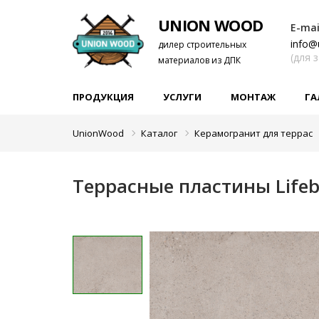
UNION WOOD
E-mai
info@
дилер строительных
(для 
материалов из ДПК
ПРОДУКЦИЯ
УСЛУГИ
МОНТАЖ
ГА
UnionWood
Каталог
Керамогранит для террас
Террасные пластины Lifebr