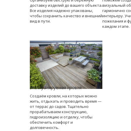
Организуем быструю и бережную
Поможем созд
доставку изделий до вашего объекта.
визуальный об
Все изделия надежно упакованы,
гармонично со
чтобы сохранить качество и внешний
интерьеру. Уч
вид в пути.
пожелания и ф
каждом этапе.
Эксплуатируемая кровля
Создаём кровли, на которых можно
жить, отдыхать и проводить время —
от террас до садов. Тщательно
прорабатываем конструкцию,
гидроизоляцию и отделку, чтобы
обеспечить комфорт и
долговечность.