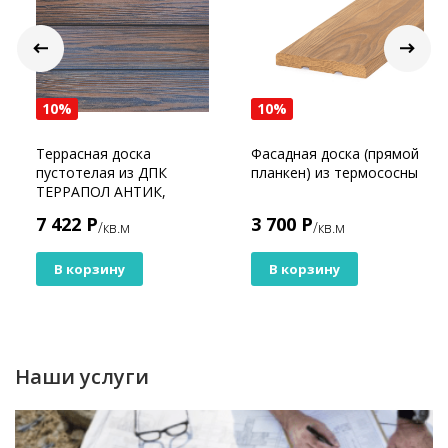
10%
10%
Террасная доска
Фасадная доска (прямой
пустотелая из ДПК
планкен) из термососны
ТЕРРАПОЛ АНТИК,
Барселона
7 422 Р
3 700 Р
/кв.м
/кв.м
В корзину
В корзину
Наши услуги